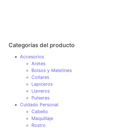
KIT ACLARANTE X3 -BIOAQUA
$
62.500
$
78.900
Añadir al Carrito
Categorías del producto
Accesorios
Aretes
Bolsos y Maletines
Collares
Lapiceros
Llaveros
Pulseras
Cuidado Personal
Cabello
Maquillaje
Rostro