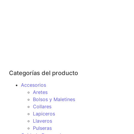
Kit de Cejas FIT WE 3 en 1
$
52.900
–
$
85.900
Ver Productos
Categorías del producto
Accesorios
Aretes
Bolsos y Maletines
Collares
Lapiceros
Llaveros
Pulseras