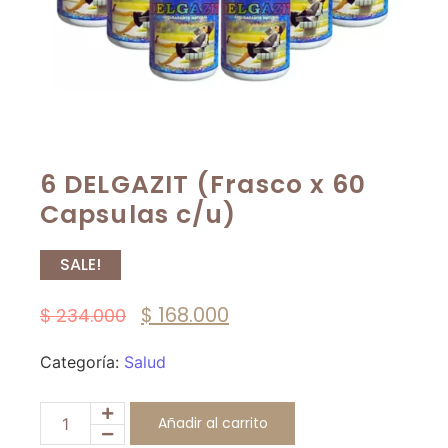
6 DELGAZIT (Frasco x 60
Capsulas c/u)
SALE!
$
168.000
$
234.000
Categoría:
Salud
Añadir al carrito